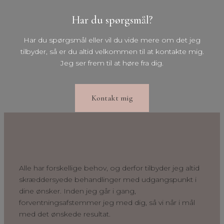
Har du spørgsmål?
Har du spørgsmål eller vil du vide mere om det jeg
tilbyder, så er du altid velkommen til at kontakte mig.
Jeg ser frem til at høre fra dig.
Kontakt mig
Alle har forskellige behov, og derfor tilbyder jeg altid
skræddersyede behandlinger med udgangspunkt i
dine ønsker. Inden jeg går i gang,
forventningsafstemmer jeg med dig, så vi når i mål
med det ønskede resultat.