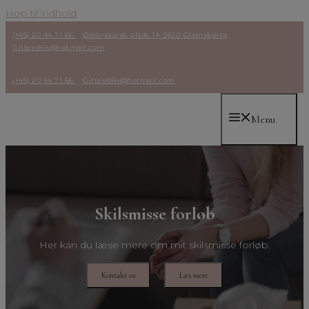
Hop til indhold
(+45) 20 44 71 66
Østergaards plads 14, 5620 Glamsbjerg
Gitteed64@hotmail.com
(+45) 20 44 71 66
Gitteed64@hotmail.com
Menu
Skilsmisse forløb
Her kan du læse mere om mit skilsmisse forløb.
Kontakt os
Læs mere