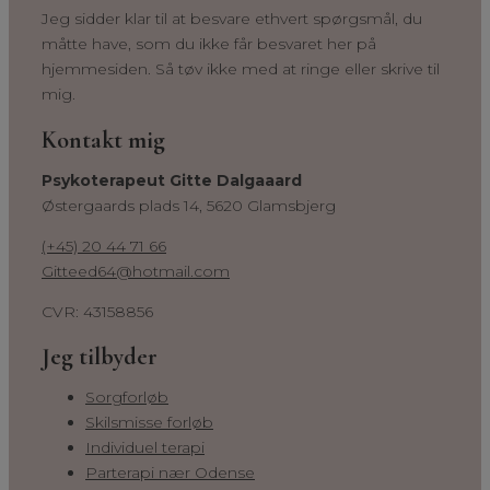
Jeg sidder klar til at besvare ethvert spørgsmål, du
måtte have, som du ikke får besvaret her på
hjemmesiden. Så tøv ikke med at ringe eller skrive til
mig.
Kontakt mig
Psykoterapeut Gitte Dalgaaard
Østergaards plads 14, 5620 Glamsbjerg
(+45) 20 44 71 66
Gitteed64@hotmail.com
CVR: 43158856
Jeg tilbyder
Sorgforløb
Skilsmisse forløb
Individuel terapi
Parterapi nær Odense