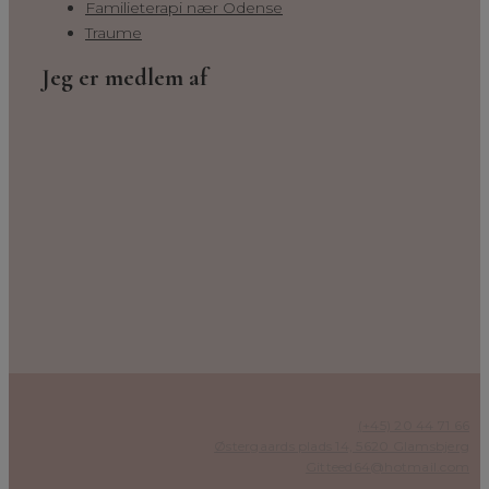
Familieterapi nær Odense
Traume
Jeg er medlem af
(+45) 20 44 71 66
Østergaards plads 14, 5620 Glamsbjerg
Gitteed64@hotmail.com