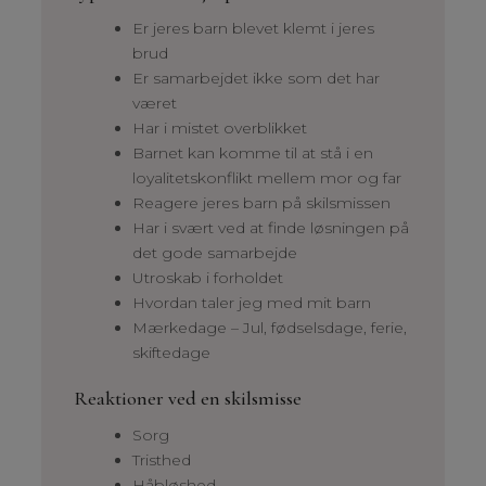
Er jeres barn blevet klemt i jeres
brud
Er samarbejdet ikke som det har
været
Har i mistet overblikket
Barnet kan komme til at stå i en
loyalitetskonflikt mellem mor og far
Reagere jeres barn på skilsmissen
Har i svært ved at finde løsningen på
det gode samarbejde
Utroskab i forholdet
Hvordan taler jeg med mit barn
Mærkedage – Jul, fødselsdage, ferie,
skiftedage
Reaktioner ved en skilsmisse
Sorg
Tristhed
Håbløshed